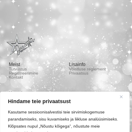
Meist
Lisainfo
Tutvustus
Võistluse reglement
Registreerimine
Privaatsus
Kontakt
Kontakt
(+372) 53 433 449
Hindame teie privaatsust
estoniadancestar@gmail.com
Kasutame sessioonisalvestisi teie sirvimiskogemuse
Energia tn 7, Jõgeva, Eesti
parandamiseks, sisu kuvamiseks ja liikluse analüüsimiseks.
Klõpsates nupul „Nõustu kõigega“, nõustute meie