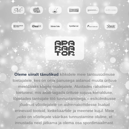
Oleme siiralt tänulikud
kõikidele meie tantsusüdmuse
toetajatele, kes on oma panusega aidanud muuta ürituse
meeldivaks kõigile osalejatele. Alustades rahalisest
toetusest, mis aitab tagada ürituse sujuva korralduse,
lõpetades tantsijate töö tunnustamisega – esikolmikusse
jõudnud võistlejatele on auhinnakottidesse lisatud
erinevaid tooteid, kinkekaartide ja meenete kujul. Meie
jaoks on võistlejate väärikas tunnustamine oluline, et
innustada neid jätkama ja olema osa spordimaailmast.