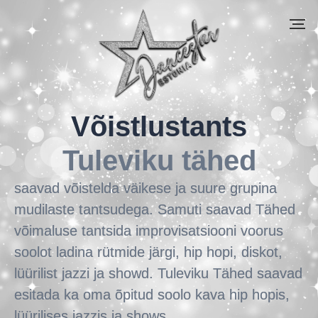
Võistlustants
Tuleviku tähed
saavad võistelda väikese ja suure grupina
mudilaste tantsudega. Samuti saavad Tähed
võimaluse tantsida improvisatsiooni voorus
soolot ladina rütmide järgi, hip hopi, diskot,
lüürilist jazzi ja showd. Tuleviku Tähed saavad
esitada ka oma õpitud soolo kava hip hopis,
lüürilises jazzis ja shows.