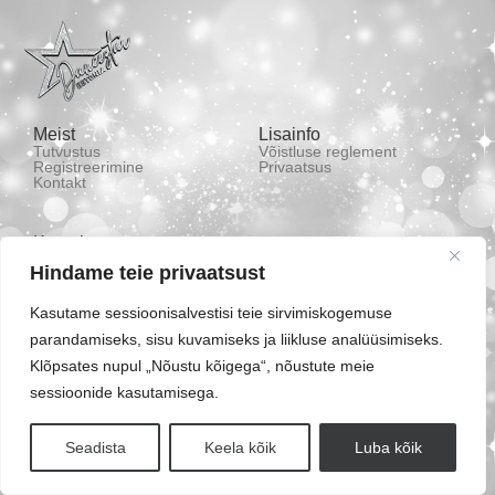
Meist
Lisainfo
Tutvustus
Võistluse reglement
Registreerimine
Privaatsus
Kontakt
Kontakt
(+372) 53 433 449
Hindame teie privaatsust
estoniadancestar@gmail.com
Kasutame sessioonisalvestisi teie sirvimiskogemuse
Energia tn 7, Jõgeva, Eesti
parandamiseks, sisu kuvamiseks ja liikluse analüüsimiseks.
Klõpsates nupul „Nõustu kõigega“, nõustute meie
sessioonide kasutamisega.
© DanceStar Estonia | Cestants Jõgeva DanceStar MTÜ
Seadista
Keela kõik
Luba kõik
Estonian