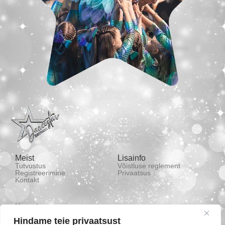
Meist
Lisainfo
Tutvustus
Võistluse reglement
Registreerimine
Privaatsus
Kontakt
Kontakt
(+372) 53 433 449
Hindame teie privaatsust